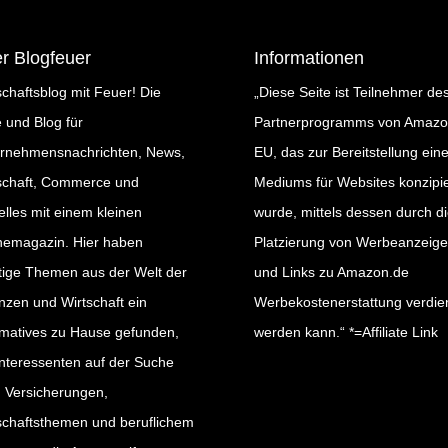
r Blogfeuer
Informationen
schaftsblog mit Feuer! Die
„Diese Seite ist Teilnehmer de
e und Blog für
Partnerprogramms von Amaz
rnehmensnachrichten, News,
EU, das zur Bereitstellung ein
schaft, Commerce und
Mediums für Websites konzipie
elles mit einem kleinen
wurde, mittels dessen durch d
nemagazin. Hier haben
Platzierung von Werbeanzeig
tige Themen aus der Welt der
und Links zu Amazon.de
nzen und Wirtschaft ein
Werbekostenerstattung verdie
rmatives zu Hause gefunden,
werden kann.“ *=Affiliate Link
nteressenten auf der Suche
 Versicherungen,
schaftsthemen und beruflichem