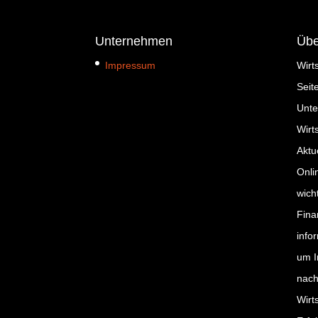
Unternehmen
Übe
Impressum
Wirt
Seit
Unte
Wirt
Aktu
Onli
wich
Fina
info
um I
nach
Wirt