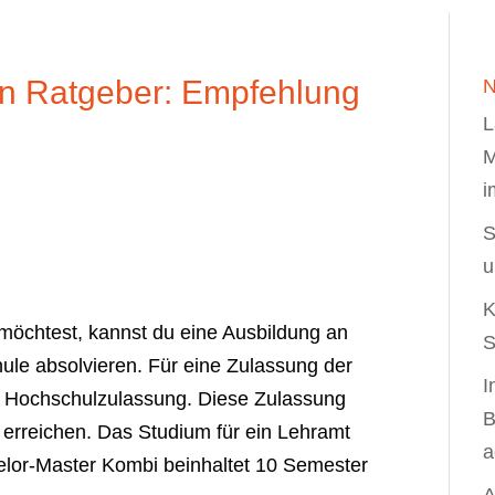
n Ratgeber: Empfehlung
N
L
M
i
S
u
K
möchtest, kannst du eine Ausbildung an
S
hule absolvieren. Für eine Zulassung der
I
ne Hochschulzulassung. Diese Zulassung
B
 erreichen. Das Studium für ein Lehramt
a
helor-Master Kombi beinhaltet 10 Semester