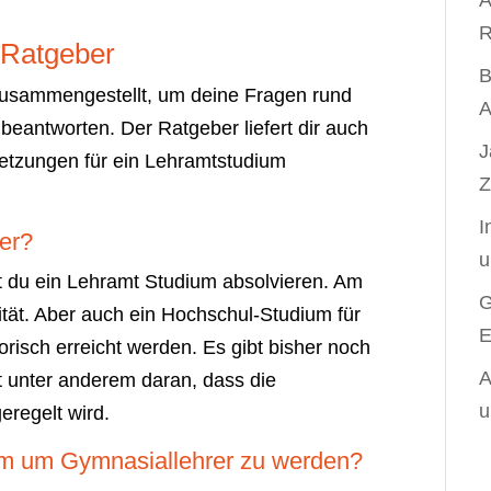
A
R
 Ratgeber
B
usammengestellt, um deine Fragen rund
A
eantworten. Der Ratgeber liefert dir auch
J
etzungen für ein Lehramtstudium
Z
I
er?
u
t du ein Lehramt Studium absolvieren. Am
G
sität. Aber auch ein Hochschul-Studium für
E
orisch erreicht werden. Es gibt bisher noch
A
gt unter anderem daran, dass die
u
eregelt wird.
um um Gymnasiallehrer zu werden?