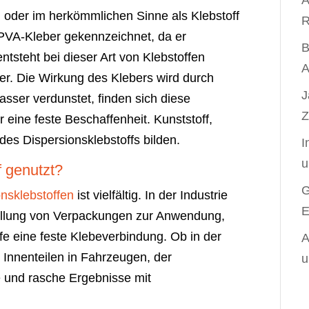
A
m oder im herkömmlichen Sinne als Klebstoff
R
 PVA-Kleber gekennzeichnet, da er
B
ntsteht bei dieser Art von Klebstoffen
A
r. Die Wirkung des Klebers wird durch
J
Wasser verdunstet, finden sich diese
Z
eine feste Beschaffenheit. Kunststoff,
es Dispersionsklebstoffs bilden.
I
u
f genutzt?
G
onsklebstoffen
ist vielfältig. In der Industrie
E
tellung von Verpackungen zur Anwendung,
fe eine feste Klebeverbindung. Ob in der
A
 Innenteilen in Fahrzeugen, der
u
ge und rasche Ergebnisse mit