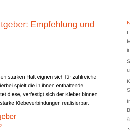
atgeber: Empfehlung und
N
L
M
i
S
u
en starken Halt eignen sich für zahlreiche
K
rbei spielt die in ihnen enthaltende
S
tet diese, verfestigt sich der Kleber binnen
I
 starke Klebeverbindungen realisierbar.
B
geber
a
?