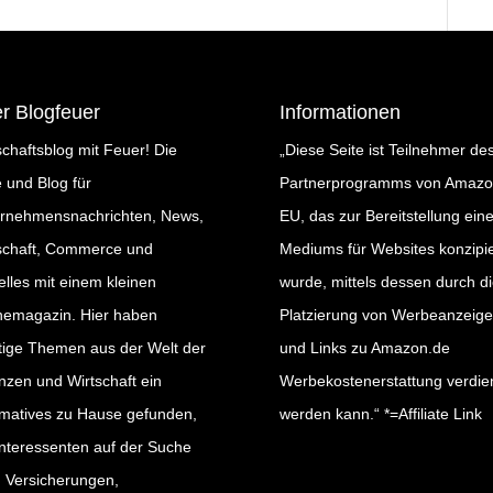
r Blogfeuer
Informationen
schaftsblog mit Feuer! Die
„Diese Seite ist Teilnehmer de
e und Blog für
Partnerprogramms von Amaz
rnehmensnachrichten, News,
EU, das zur Bereitstellung ein
schaft, Commerce und
Mediums für Websites konzipie
elles mit einem kleinen
wurde, mittels dessen durch d
nemagazin. Hier haben
Platzierung von Werbeanzeig
tige Themen aus der Welt der
und Links zu Amazon.de
nzen und Wirtschaft ein
Werbekostenerstattung verdie
rmatives zu Hause gefunden,
werden kann.“ *=Affiliate Link
nteressenten auf der Suche
 Versicherungen,