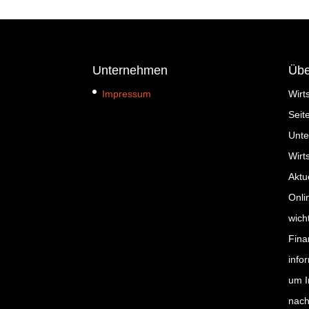
Unternehmen
Übe
Impressum
Wirt
Seit
Unte
Wirt
Aktu
Onli
wich
Fina
info
um I
nach